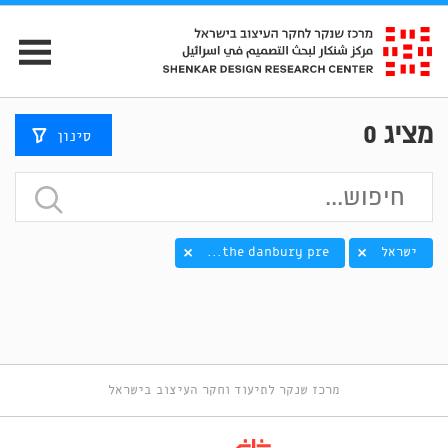
מציג
0
סינון
ישראל
the danbury pre...
מרכז שנקר לתיעוד וחקר העיצוב בישראל