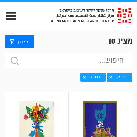
מציג
10
סינון
ישראל
גדנ"ע