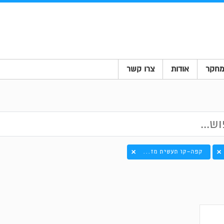
חקר
אודות
צרו קשר
קפה-קו תעשית מז...