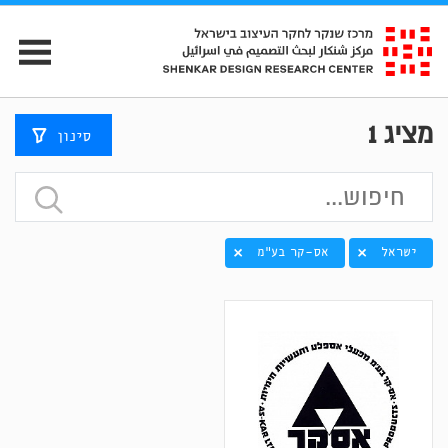
מציג
1
סינון
ישראל
אס-קר בע"מ