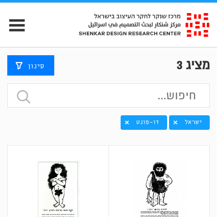
מציג
3
סינון
ישראל
דו-פונט