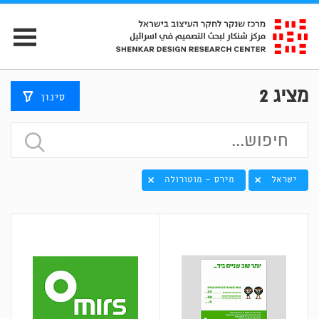
מציג
2
סינון
ישראל
מירס - מוטורולה