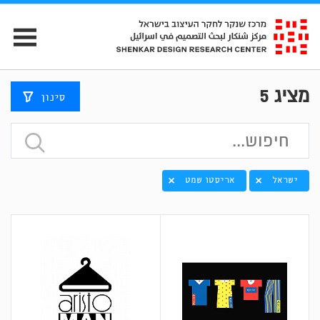
מציג
5
סינון
ישראל
אריסטו שמט