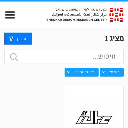
מציג
1
סינון
ישראל
אי.די.טי.סי