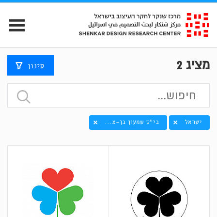
מציג
2
סינון
ישראל
בי"ס שמעון בן-צ...