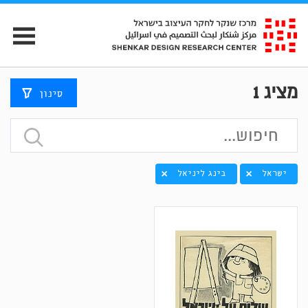
מציג
1
סינון
ישראל
בינג ליניאל