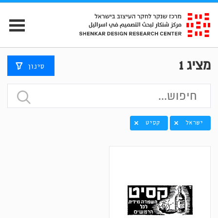
מציג
1
סינון
ישראל
קסיט