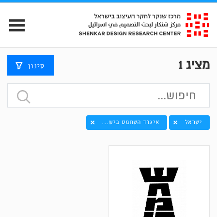
מציג
1
סינון
ישראל
איגוד השחמט ביש...