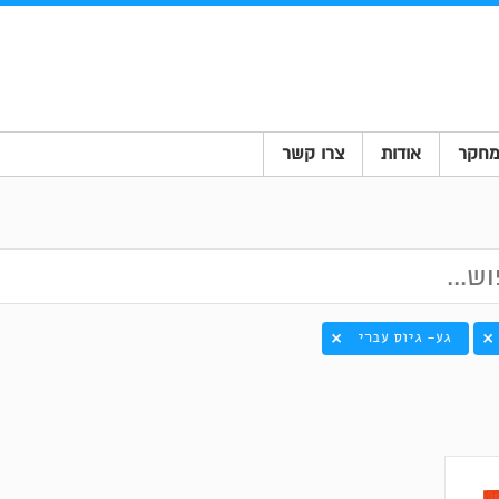
חקר
אודות
צרו קשר
גע- גיוס עברי