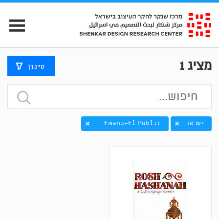
מציג
1
סינון
ישראל
Emanu-El Public...