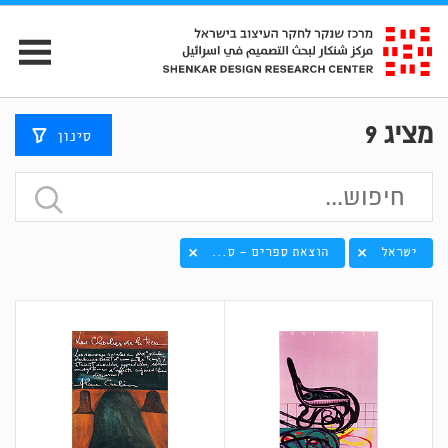
מציג
9
סינון
ישראל
הוצאת ספרים - ס...