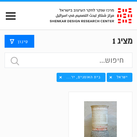
מציג
1
סינון
ישראל
בית האומנים, יר...