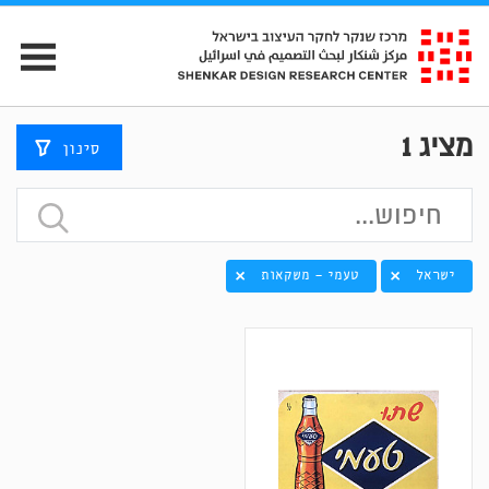
מציג
1
סינון
ישראל
טעמי - משקאות