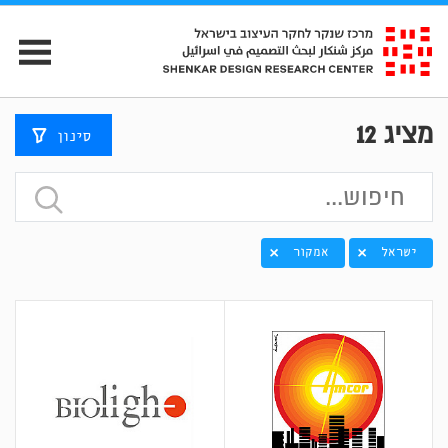
מציג
12
סינון
ישראל
אמקור