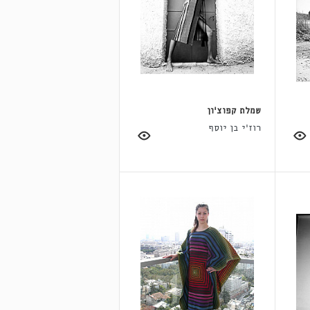
שמלת קפוצ'ון
רוז'י בן יוסף