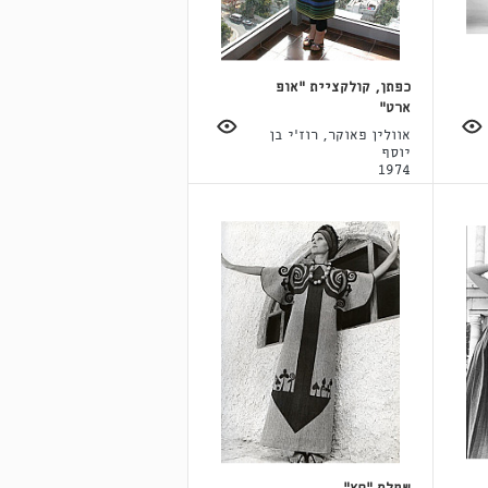
כפתן, קולקציית "אופ
ארט"
אוולין פאוקר, רוז'י בן
יוסף
1974