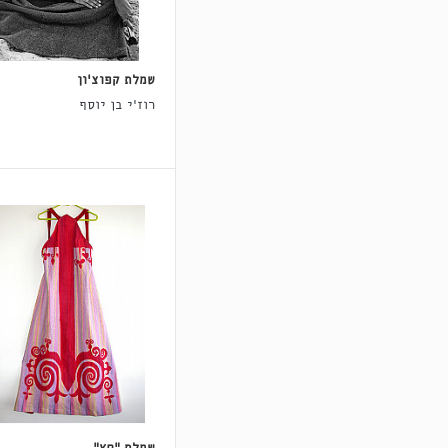
שמלת קפוצ'ון
רוז'י בן יוסף