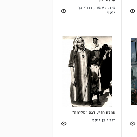
שמלת "חץ"
ציונה שמשי, רוז'י בן
יוסף
שמלת חוף, דגם "סלימה"
רוז'י בן יוסף