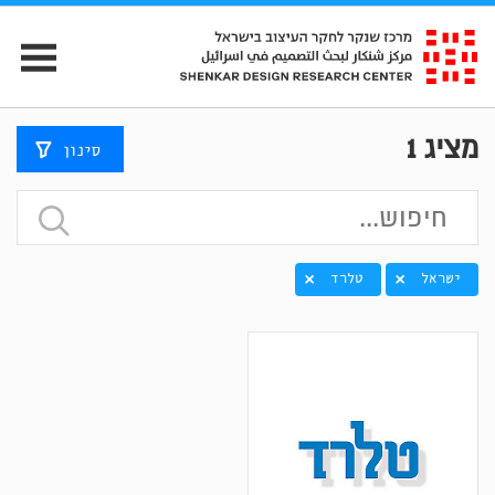
מציג
1
סינון
ישראל
טלרד