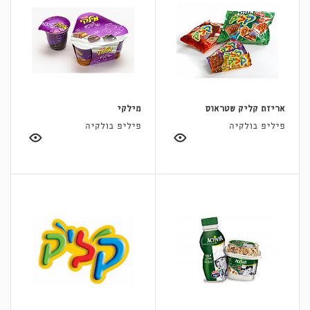
אריזת קליק שטראוס
מילקי
פיליפ בולקיה
פיליפ בולקיה