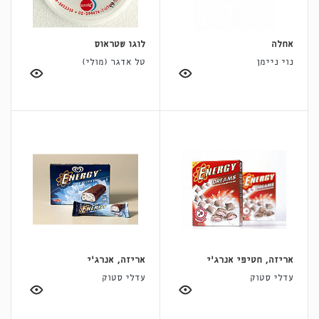
אחלה
לוגו שטראוס
נוי ניימן
טל אדגר (מולי)
אריזה, חטיפי אנרג'י
אריזה, אנרג'י
עדלי סטוק
עדלי סטוק