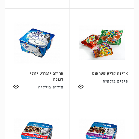
אריזת קליק שטראוס
אריזת יוגורט יווני
דנונה
פיליפ בולקיה
פיליפ בולקיה