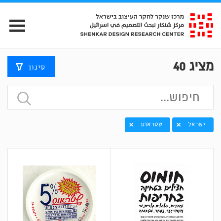
מציג
40
סינון
ישראל
שטראוס