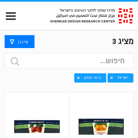
מציג
3
סינון
ישראל
בית יצחק