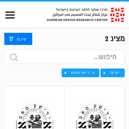
מציג
2
סינון
ישראל
א ידישע מאמא