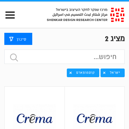
מציג
2
סינון
ישראל
קוסמופארם