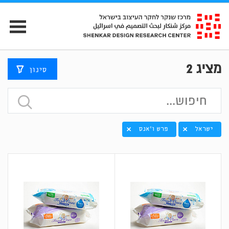
מציג
2
סינון
ישראל
פרש ו'אנס