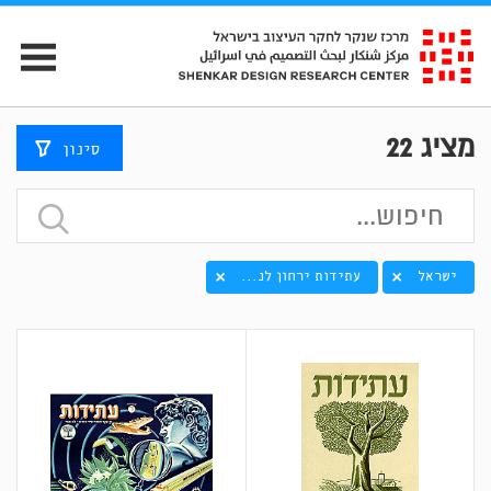
מציג
22
סינון
ישראל
עתידות ירחון לנ...