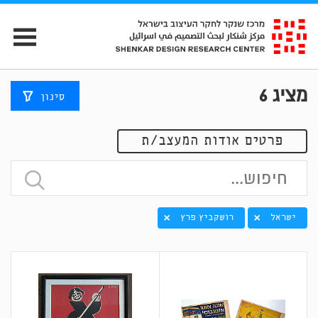
מציג
6
סינון
פרטים אודות המעצב/ת
ישראל
רושקביץ פרץ