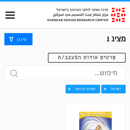
מציג
1
סינון
פרטים אודות המעצב/ת
ישראל
אסנת חבושה