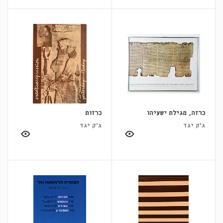
כרזה, מגילת ישעיהו
כרזות
ג'ק יגד
ג'ק יגד