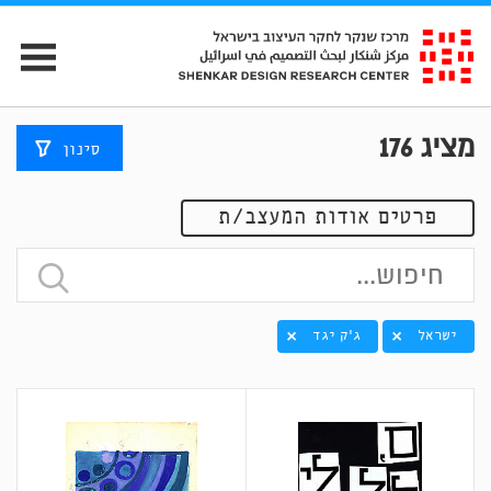
מציג
176
סינון
פרטים אודות המעצב/ת
ישראל
ג'ק יגד