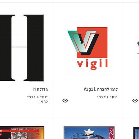
לוגו לחברת Vigil
גדולה H
יוסי ג'יברי
יוסי ג'יברי
1982