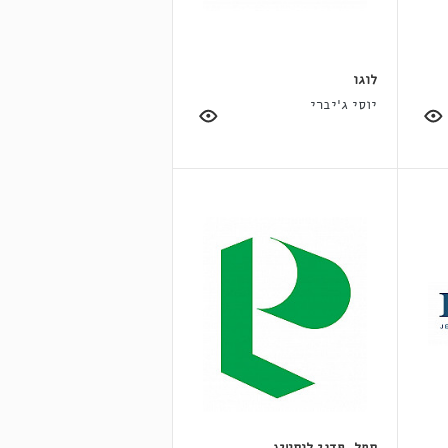
לוגו
יוסי ג'יברי