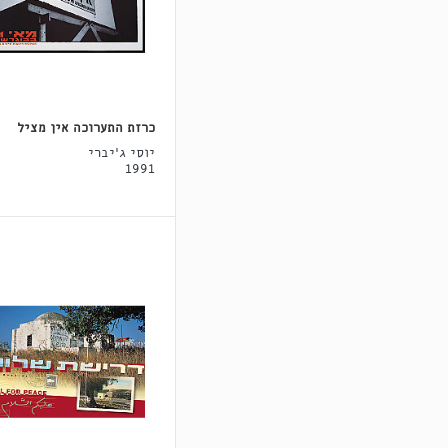
כרזת התערוכה אין מציל
יוסי ג'יברי
1991