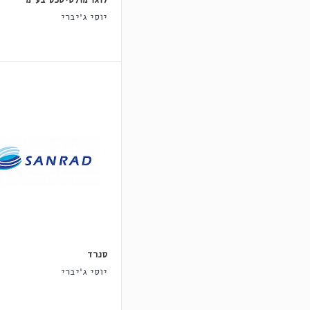
לוגו מולטיטכס בע"מ
יוסי ג'יברי
סנרד
יוסי ג'יברי