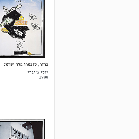
כרזה, סובארו מלך ישראל
יוסי ג'יברי
1988