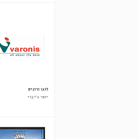
לוגו ורוניס
יוסי ג'יברי