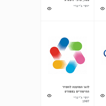
סמל, פדני לוסטיג
יוסי ג'יברי
לוגו המועצה להסדר
ההימורים בספורט
יוסי ג'יברי
1987