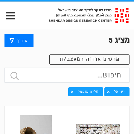
מציג
5
סינון
פרטים אודות המעצב/ת
ישראל
טליה מוקמל