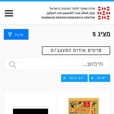
מציג
5
סינון
פרטים אודות המעצב/ת
ישראל
ינק יונטף