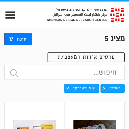
מציג
5
סינון
פרטים אודות המעצב/ת
ישראל
ענת ורשבסקי