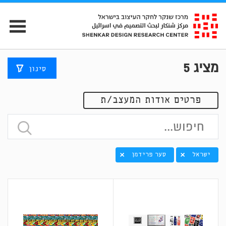
מציג
5
סינון
פרטים אודות המעצב/ת
ישראל
סער פרידמן