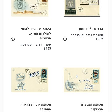
הנשיא ד"ר ויצמן
הקונגרס הבין-לאומי
לתולדות המדע,
סטודיו וינד-סטרוסקי
הרמב"ם.
1952
סטודיו וינד-סטרוסקי
1953
מעטפת המכביה
מעטפת יום העצמאות
הרביעית
החמישי