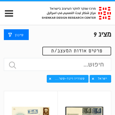
מציג
9
סינון
פרטים אודות המעצב/ת
ישראל
סטודיו וינד-סטר...