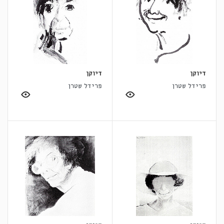
דיוקן
דיוקן
פרידל שטרן
פרידל שטרן