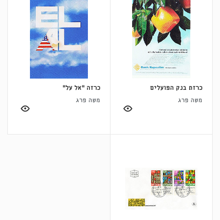
כרזת בנק הפועלים
כרזה "אל על"
משה פרג
משה פרג