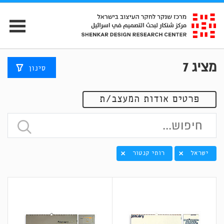
מציג
7
סינון
פרטים אודות המעצב/ת
ישראל
רותי קנטור