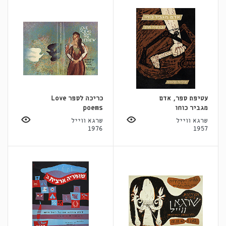
עטיפת ספר, אדם
כריכה לספר Love
מגביר כוחו
poems
שרגא ווייל
שרגא ווייל
1976
1957