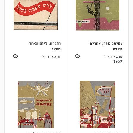
עטיפת ספר, אחרית
חוברת, ליום האחד
מצדה
המאי
שרגא ווייל
שרגא ווייל
1959