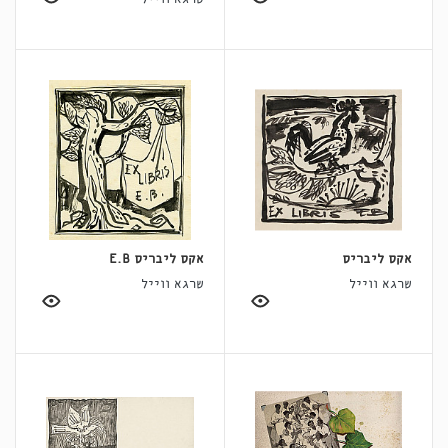
אקס ליבריס
אקס ליבריס E.B
שרגא ווייל
שרגא ווייל