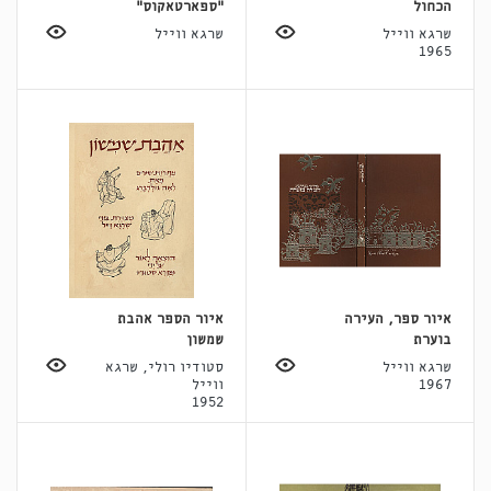
הכחול
"ספארטאקוס"
שרגא ווייל
שרגא ווייל
1965
איור ספר, העירה
איור הספר אהבת
בוערת
שמשון
שרגא ווייל
סטודיו רולי, שרגא
1967
ווייל
1952