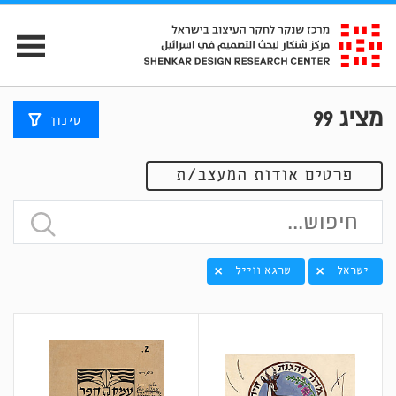
מציג
99
סינון
פרטים אודות המעצב/ת
ישראל
שרגא ווייל