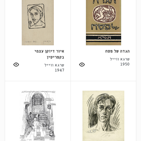
הגדה של פסח
איור דיוקן עצמי
בקפריסין
שרגא ווייל
1950
שרגא ווייל
1947