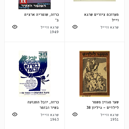
תערוכת ציורים שרגא
כרזה, שומריה ארצית
וייל
ב'
שרגא ווייל
שרגא ווייל
1949
שער מגזין משמר
כרזה, יובל התנועה
לילדים - גיליון 38
בשיר ובזמר
שרגא ווייל
שרגא ווייל
1963
1951