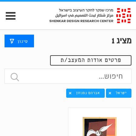
מציג
1
סינון
פרטים אודות המעצב/ת
ישראל
אברהם נתנזון