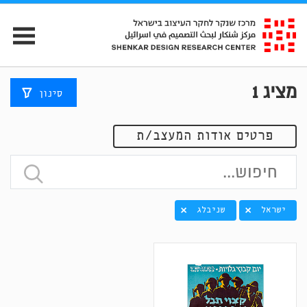
מציג
1
סינון
פרטים אודות המעצב/ת
ישראל
שניבלג