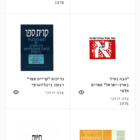
1978
״הבה נטיל
כריכות ״קריית ספר״
בארץ־ישראל״ אפרים
רבעון ביבליוגרפי
תלמי
עדה ירדני
עדה ירדני
1976