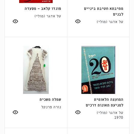
מתיבתא חטיבת ביניים
פונדו קלאב - מסעדה
לבנים
טל אדגר (מולי)
טל אדגר (מולי)
המועצה הלאומית
שמלה משכית
למניעת תאונות דרכים
נורה פרנקל
טל אדגר (מולי)
1970