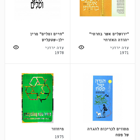
״ירושלים אשר בחרתי״
״חיים ומלים״ מרין
יהודה האזרחי
ילן־שטקליס
עדה ירדני
עדה ירדני
1978
1971
מתווים לכריכות להגדה
מיחזור
של פסח
1975