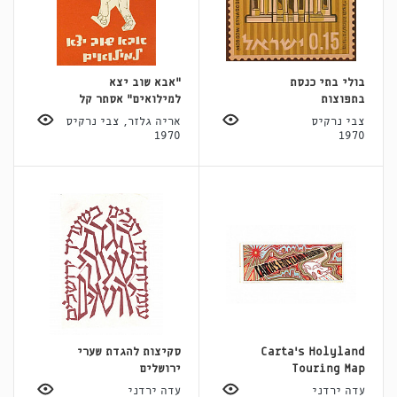
בולי בתי כנסת
״אבא שוב יצא
בתפוצות
למילואים״ אסתר קל
צבי נרקיס
אריה גלזר, צבי נרקיס
1970
1970
Carta's Holyland
סקיצות להגדת שערי
Touring Map
ירושלים
עדה ירדני
עדה ירדני