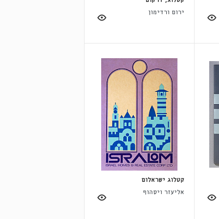
קטלוג, דרקום
ירום ורדימון
קטלוג ישראלום
אליעזר ויסהוף