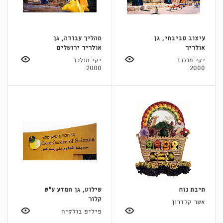
עיצוב סביבתי, גן
תהליך עבודה, גן
אולריך
אולריך ירושלים
יקי מולכו
יקי מולכו
2000
2000
תיבת נוח
שילוט, גן המדע ע"ש
קלור
אשר קלדרון
פיליפ בולקיה