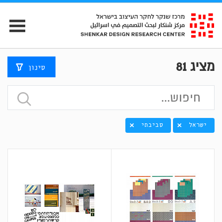
מציג
81
סינון
ישראל
סביבתי