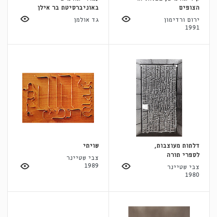
הצופים
באוניברסיטת בר אילן
ירום ורדימון
גד אולמן
1991
דלתות מעוצבות,
שויתי
לספרי תורה
צבי שטיינר
1989
צבי שטיינר
1980