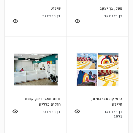
פסל, גן יעקב
שילוט
דן ריזינגר
דן ריזינגר
גרפיקה סביבתית,
זהות תאגידית, קופת
טיילת
חולים כללית
דן ריזינגר
דן ריזינגר
1971