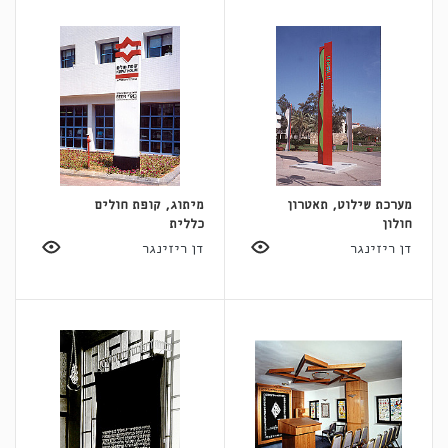
מערכת שילוט, תאטרון
מיתוג, קופת חולים
חולון
כללית
דן ריזינגר
דן ריזינגר