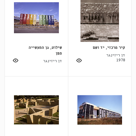
קיר מרכזי, יד ושם
שילוט, גן התעשייה
תפן
דן ריזינגר
1978
דן ריזינגר