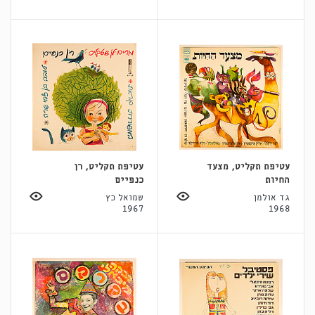
עטיפת תקליט, מצעד
עטיפת תקליט, רן
החיות
כנפיים
גד אולמן
שמואל כץ
1967
1968