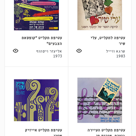
עטיפה לתקליט, עלי
עטיפת תקליט "קופסאת
שיר
הצבעים"
שרגא ווייל
אליעזר ויסהוף
1973
1983
עטיפת תקליט העיירה
עטיפת תקליט אייזיק