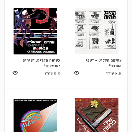
עטיפת תקליט - "טבי
עטיפת תקליט, "שירים
הטובה"
ישראלים"
א.א שורץ
א.א שורץ