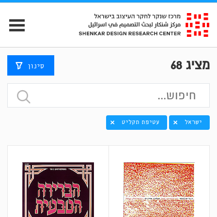
מציג
68
סינון
ישראל
עטיפת תקליט