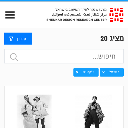
מציג
20
סינון
ישראל
ז'קטים