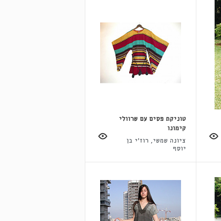
טוניקת פסים עם שרוולי
קימונו
ציונה שמשי, רוז'י בן
יוסף