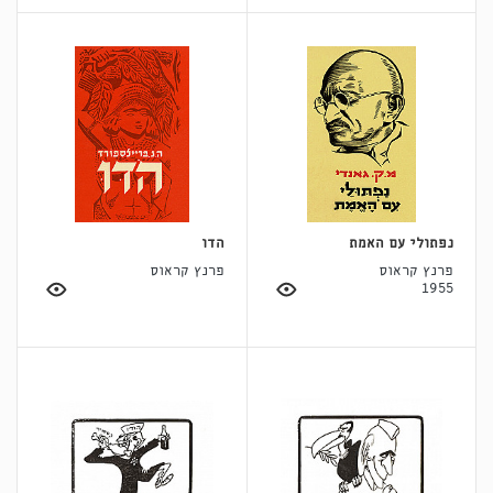
נפתולי עם האמת
הדו
פרנץ קראוס
פרנץ קראוס
1955