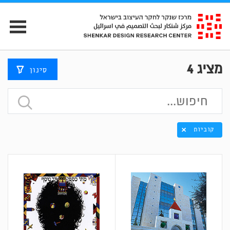
מציג
4
סינון
קוביות