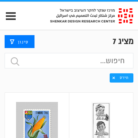
מציג
7
סינון
תירס